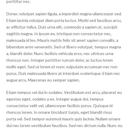
porttitor nec.
Donec volutpat sapien ligula, a imperdiet magna ullamcorper sed.
Etiam lacinia volutpat diam porta luctus. Morbi sed faucibus arcu,
ac efficitur tellus. Duis urna elit, commodo a sapien ut, suscipit
sagittis magna. In ipsum ex, tristique non consectetur nec,
malesuada id leo. Mauris mattis felis sit amet sapien convallis, a
bibendum ante venenatis. Sed ut libero volutpat, tempus magna
a, blandit dolor. Nunc facilisis vehicula eros, nec ultrices urna
rhoncus non. Integer porttitor rutrum dolor, ac luctus lorem
mollis eget. Sed ut lorem et nunc vulputate accumsan nec non
purus. Duis malesuada libero at interdum scelerisque. Etiam nec
augue arcu. Maecenas eu semper sapien.
Etiam tempus vel dui in sodales. Vestibulum est arcu, placerat eu
egestas eget, sodales a ex. Integer augue dui, tempus
consectetur velit vel, ullamcorper facilisis purus. Quisque id
rhoncus lorem. In ornare tincidunt turpis, eget blandit risus
porta vel. Sed tempor euismod mauris quis lacinia. Nullam ornare
dui nec lorem vestibulum faucibus. Sed nec dictum nulla. Nunc eu