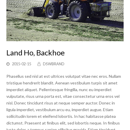
Land Ho, Backhoe
2015-02-15
DSWBRAND
Phasellus sed nisl at est ultrices volutpat vitae nec eros. Nullam
tristique hendrerit blandit. Aenean vestibulum turpis sit amet
imperdiet aliquet. Pellentesque fringilla, nunc eu imperdiet
vulputate, risus urna porta est, vitae consectetur urna eros vel
nisl. Donec tincidunt risus at neque semper auctor. Donec in
ligula imperdiet, vestibulum arcu eu, imperdiet augue. Etiam
sollicitudin lorem et eleifend lobortis. In hac habitasse platea
dictumst. Praesent at finibus elit, sed lobortis neque. In finibus
justo dolor, a tempus sapien efficitur gravida. Etiam tincidunt