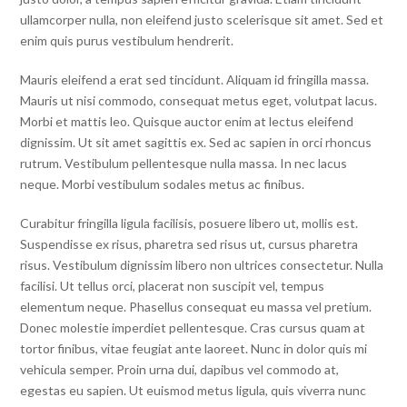
ullamcorper nulla, non eleifend justo scelerisque sit amet. Sed et
enim quis purus vestibulum hendrerit.
Mauris eleifend a erat sed tincidunt. Aliquam id fringilla massa.
Mauris ut nisi commodo, consequat metus eget, volutpat lacus.
Morbi et mattis leo. Quisque auctor enim at lectus eleifend
dignissim. Ut sit amet sagittis ex. Sed ac sapien in orci rhoncus
rutrum. Vestibulum pellentesque nulla massa. In nec lacus
neque. Morbi vestibulum sodales metus ac finibus.
Curabitur fringilla ligula facilisis, posuere libero ut, mollis est.
Suspendisse ex risus, pharetra sed risus ut, cursus pharetra
risus. Vestibulum dignissim libero non ultrices consectetur. Nulla
facilisi. Ut tellus orci, placerat non suscipit vel, tempus
elementum neque. Phasellus consequat eu massa vel pretium.
Donec molestie imperdiet pellentesque. Cras cursus quam at
tortor finibus, vitae feugiat ante laoreet. Nunc in dolor quis mi
vehicula semper. Proin urna dui, dapibus vel commodo at,
egestas eu sapien. Ut euismod metus ligula, quis viverra nunc