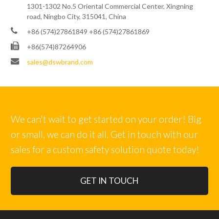
1301-1302 No.5 Oriental Commercial Center, Xingning
road, Ningbo City, 315041, China
+86 (574)27861849 +86 (574)27861869
+86(574)87264906
sales@dswbrand.com
We can't wait to get started on your order! Big
or small, we can do it all. Get in touch with our
sales for a custom safety solution quote today!
GET IN TOUCH