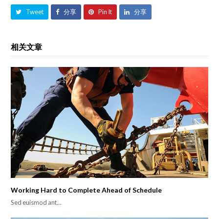
Tweet
分享
Pin It
分享
相关文章
Working Hard to Complete Ahead of Schedule
Sed euismod ant…