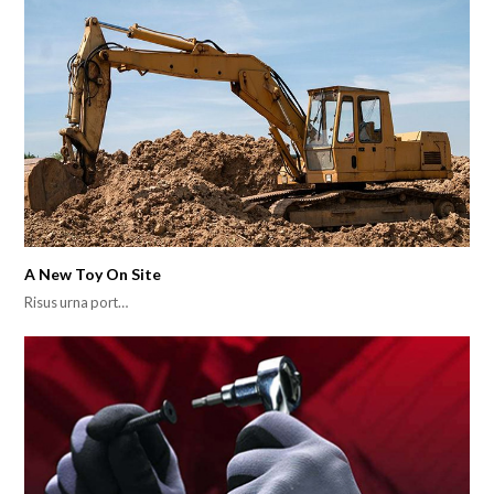
A New Toy On Site
Risus urna port…