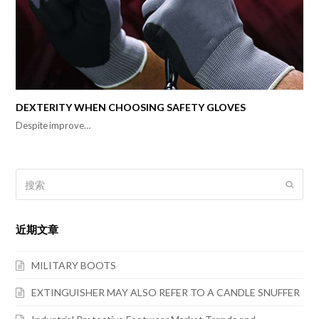
DEXTERITY WHEN CHOOSING SAFETY GLOVES
Despite improve…
搜
提
索
交
近期文章
MILITARY BOOTS
EXTINGUISHER MAY ALSO REFER TO A CANDLE SNUFFER