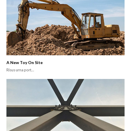
A New Toy On Site
Risus urna port…