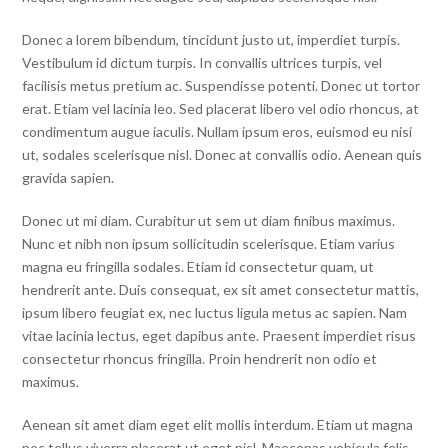
Donec a lorem bibendum, tincidunt justo ut, imperdiet turpis.
Vestibulum id dictum turpis. In convallis ultrices turpis, vel
facilisis metus pretium ac. Suspendisse potenti. Donec ut tortor
erat. Etiam vel lacinia leo. Sed placerat libero vel odio rhoncus, at
condimentum augue iaculis. Nullam ipsum eros, euismod eu nisi
ut, sodales scelerisque nisl. Donec at convallis odio. Aenean quis
gravida sapien.
Donec ut mi diam. Curabitur ut sem ut diam finibus maximus.
Nunc et nibh non ipsum sollicitudin scelerisque. Etiam varius
magna eu fringilla sodales. Etiam id consectetur quam, ut
hendrerit ante. Duis consequat, ex sit amet consectetur mattis,
ipsum libero feugiat ex, nec luctus ligula metus ac sapien. Nam
vitae lacinia lectus, eget dapibus ante. Praesent imperdiet risus
consectetur rhoncus fringilla. Proin hendrerit non odio et
maximus.
Aenean sit amet diam eget elit mollis interdum. Etiam ut magna
nec tellus viverra placerat ut eget nisl. Maecenas vehicula felis