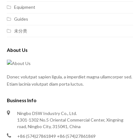
Equipment
Guides
未分类
About Us
Donec volutpat sapien ligula, a imperdiet magna ullamcorper sed.
Etiam lacinia volutpat diam porta luctus.
Business Info
Ningbo DSW Industry Co., Ltd.
1301-1302 No.5 Oriental Commercial Center, Xingning
road, Ningbo City, 315041, China
+86 (574)27861849 +86 (574)27861869