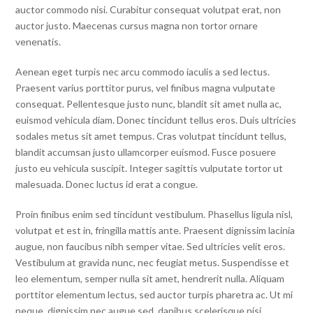
auctor commodo nisi. Curabitur consequat volutpat erat, non
auctor justo. Maecenas cursus magna non tortor ornare
venenatis.
Aenean eget turpis nec arcu commodo iaculis a sed lectus.
Praesent varius porttitor purus, vel finibus magna vulputate
consequat. Pellentesque justo nunc, blandit sit amet nulla ac,
euismod vehicula diam. Donec tincidunt tellus eros. Duis ultricies
sodales metus sit amet tempus. Cras volutpat tincidunt tellus,
blandit accumsan justo ullamcorper euismod. Fusce posuere
justo eu vehicula suscipit. Integer sagittis vulputate tortor ut
malesuada. Donec luctus id erat a congue.
Proin finibus enim sed tincidunt vestibulum. Phasellus ligula nisl,
volutpat et est in, fringilla mattis ante. Praesent dignissim lacinia
augue, non faucibus nibh semper vitae. Sed ultricies velit eros.
Vestibulum at gravida nunc, nec feugiat metus. Suspendisse et
leo elementum, semper nulla sit amet, hendrerit nulla. Aliquam
porttitor elementum lectus, sed auctor turpis pharetra ac. Ut mi
neque, dignissim nec augue sed, dapibus scelerisque nisi.